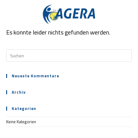
Zum
Inhalt
springen
Es konnte leider nichts gefunden werden.
Pre
Es
to
clo
Neueste Kommentare
the
sea
pan
Archiv
Kategorien
Keine Kategorien